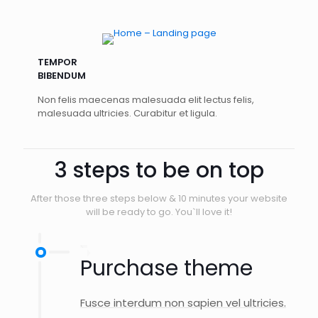
TEMPOR
BIBENDUM
Non felis maecenas malesuada elit lectus felis,
malesuada ultricies. Curabitur et ligula.
3 steps to be on top
After those three steps below & 10 minutes your website
will be ready to go. You`ll love it!
Purchase theme
Fusce interdum non sapien vel ultricies.