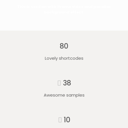
This is section with iframe video and parallax
background effect.
80
Lovely shortcodes
38
Awesome samples
10