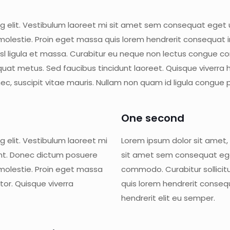
g elit. Vestibulum laoreet mi sit amet sem consequat eget ul
molestie. Proin eget massa quis lorem hendrerit consequat in
 nisl ligula et massa. Curabitur eu neque non lectus congu
at metus. Sed faucibus tincidunt laoreet. Quisque viverra hend
ec, suscipit vitae mauris. Nullam non quam id ligula congue 
One second
 elit. Vestibulum laoreet mi
Lorem ipsum dolor sit amet, 
unt. Donec dictum posuere
sit amet sem consequat eget
 molestie. Proin eget massa
commodo. Curabitur sollicit
or. Quisque viverra
quis lorem hendrerit conseq
hendrerit elit eu semper.